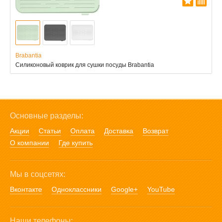
Brabantia
Силиконовый коврик для сушки посуды Brabantia
Основные разделы:
Акции
Статьи
Оплата
Доставка
Возврат
О компании
Где купить
Мы в соцсетях:
Вконтакте
Одноклассники
Google+
YouTube
Наши телефоны: