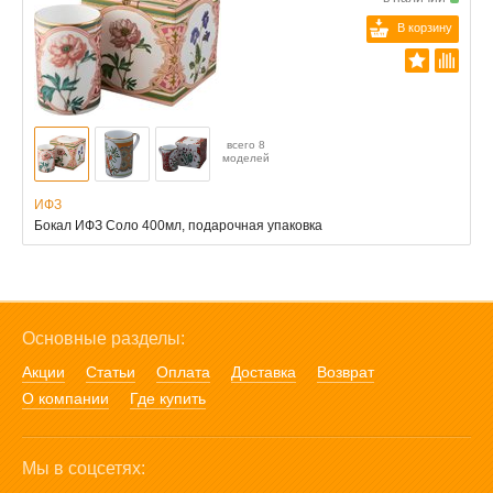
В корзину
всего 8
моделей
ИФЗ
Бокал ИФЗ Соло 400мл, подарочная упаковка
Основные разделы:
Акции
Статьи
Оплата
Доставка
Возврат
О компании
Где купить
Мы в соцсетях: