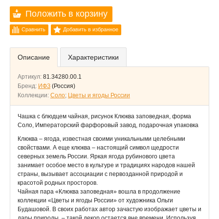
Положить в корзину
Сравнить
Добавить в избранное
Описание
Характеристики
Артикул:
81.34280.00.1
Бренд:
ИФЗ
(Россия)
Коллекции:
Соло
;
Цветы и ягоды России
Чашка с блюдцем чайная, рисунок Клюква заповедная, форма
Соло, Императорский фарфоровый завод, подарочная упаковка
Клюква – ягода, известная своими уникальными целебными
свойствами. А еще клюква – настоящий символ щедрости
северных земель России. Яркая ягода рубинового цвета
занимает особое место в культуре и традициях народов нашей
страны, вызывает ассоциации с первозданной природой и
красотой родных просторов.
Чайная пара «Клюква заповедная» вошла в продолжение
коллекции «Цветы и ягоды России» от художника Ольги
Будашовой. В своих работах автор зачастую изображает цветы и
дары природы, – такой декор остается вне времени. Используя