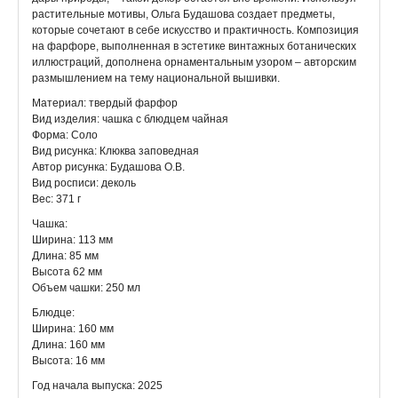
растительные мотивы, Ольга Будашова создает предметы,
которые сочетают в себе искусство и практичность. Композиция
на фарфоре, выполненная в эстетике винтажных ботанических
иллюстраций, дополнена орнаментальным узором – авторским
размышлением на тему национальной вышивки.
Материал: твердый фарфор
Вид изделия: чашка с блюдцем чайная
Форма: Соло
Вид рисунка: Клюква заповедная
Автор рисунка: Будашова О.В.
Вид росписи: деколь
Вес: 371 г
Чашка:
Ширина: 113 мм
Длина: 85 мм
Высота 62 мм
Объем чашки: 250 мл
Блюдце:
Ширина: 160 мм
Длина: 160 мм
Высота: 16 мм
Год начала выпуска: 2025