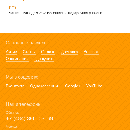
ИФЗ
Чашка с блюдцем ИФЗ Весенняя-2, подарочная упаковка
Основные разделы:
Акции
Статьи
Оплата
Доставка
Возврат
О компании
Где купить
Мы в соцсетях:
Вконтакте
Одноклассники
Google+
YouTube
Наши телефоны:
Обнинск:
+7
(484)
396‒63‒69
Москва: