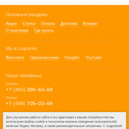
Основные разделы:
Акции
Статьи
Оплата
Доставка
Возврат
О компании
Где купить
Мы в соцсетях:
Вконтакте
Одноклассники
Google+
YouTube
Наши телефоны:
Обнинск:
+7
(484)
396‒63‒69
Москва:
+7
(499)
705‒03‒69
E-mail:
Для улучшения работы сайта и его адаптации к вашим потребностям мы
используем файлы cookie и технологии анализа поведения пользователей,
mail@posuda40.ru
включая Яндекс Метрику, а также рекомендательные алгоритмы. С подробной