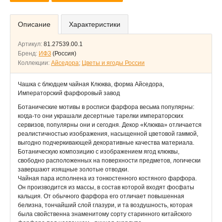
Описание
Характеристики
Артикул:
81.27539.00.1
Бренд:
ИФЗ
(Россия)
Коллекции:
Айседора
;
Цветы и ягоды России
Чашка с блюдцем чайная Клюква, форма Айседора,
Императорский фарфоровый завод
Ботанические мотивы в росписи фарфора весьма популярны:
когда-то они украшали десертные тарелки императорских
сервизов, популярны они и сегодня. Декор «Клюква» отличается
реалистичностью изображения, насыщенной цветовой гаммой,
выгодно подчеркивающей декоративные качества материала.
Ботаническую композицию с изображением ягод клюквы,
свободно расположенных на поверхности предметов, логически
завершают изящные золотые отводки.
Чайная пара исполнена из тонкостенного костяного фарфора.
Он производится из массы, в состав которой входят фосфаты
кальция. От обычного фарфора его отличает повышенная
белизна, тончайший слой глазури, и та воздушность, которая
была свойственна знаменитому сорту старинного китайского