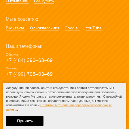
О компании
Где купить
Мы в соцсетях:
Вконтакте
Одноклассники
Google+
YouTube
Наши телефоны:
Обнинск:
+7
(484)
396‒63‒69
Москва:
+7
(499)
705‒03‒69
E-mail:
Для улучшения работы сайта и его адаптации к вашим потребностям мы
используем файлы cookie и технологии анализа поведения пользователей,
mail@posuda40.ru
включая Яндекс Метрику, а также рекомендательные алгоритмы. С подробной
информацией о том, как мы обрабатываем ваши данные, вы можете
ознакомиться в нашей
Политике в отношении обработки персональных
данных
.
© 2009-2026 – Posuda40.ru.
При любом копировании информации
Принять
ссылка на
Posuda40.ru
обязательна.