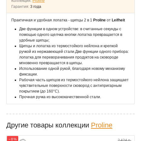
Коллекция:
Proline
Гарантия:
3 года
Практичная и удобная лопатка - щипцы 2 в 1
Proline
от
Leifheit
Две функции в одном устройстве: в считанные секунды с
помощью одного щелчка кнопки лопатка превращается в
удобные щипцы;
Щипцы и лопатка из термостойкого нейлона и крепкой
ручкой из нержавеющей стали.Две функции одного прибора:
лопатка для переворачивания продуктов на сковороде
мгновенно превращается в щипцы.
Использование одной рукой, благодаря новому механизму
фиксации.
Рабочая часть щипцов из термостойкого нейлона защищает
чувствительные поверхности сковород с антипригарным
покрытием (до 160°С).
Прочная ручка из высококачественной стали.
Другие товары коллекции
Proline
− 8 %
2 424 р.