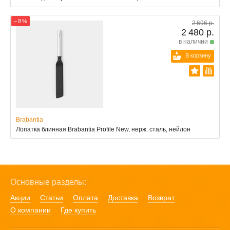
− 8 %
2 696 р.
2 480 р.
в наличии
В корзину
Brabantia
Лопатка блинная Brabantia Profile New, нерж. сталь, нейлон
Основные разделы:
Акции
Статьи
Оплата
Доставка
Возврат
О компании
Где купить