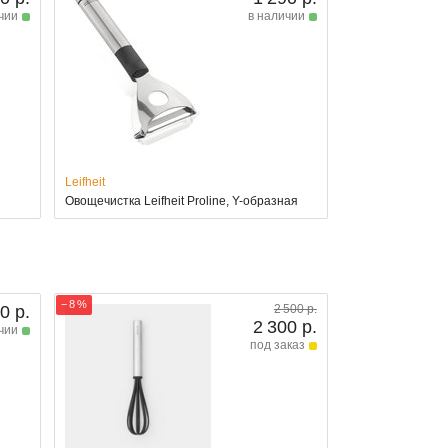
чии
в наличии
Leifheit
Овощечистка Leifheit Proline, Y-образная
− 8 %
0 р.
2 500 р.
2 300 р.
чии
под заказ