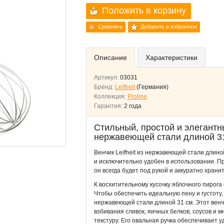
Положить в корзину
Сравнить
Добавить в избранное
Описание
Характеристики
Артикул:
03031
Бренд:
Leifheit
(Германия)
Коллекция:
Proline
Гарантия:
2 года
Стильный, простой и элегантный
нержавеющей стали длиной 31
Венчик Leifheit из нержавеющей стали длино
и исключительно удобен в использовании. П
он всегда будет под рукой и аккуратно хранит
К восхитительному кусочку яблочного пирога
Чтобы обеспечить идеальную пену и густоту, 
нержавеющей стали длиной 31 см. Этот венч
взбивания сливок, яичных белков, соусов и м
текстуру. Его овальная ручка обеспечивает 