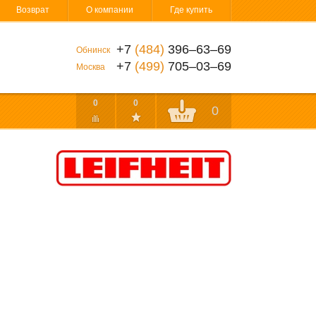
Возврат
О компании
Где купить
+7
(484)
396‒63‒69
Обнинск
+7
(499)
705‒03‒69
Москва
0
0
0