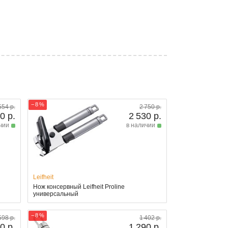
− 8 %
554 р.
2 750 р.
0 р.
2 530 р.
чии
в наличии
Leifheit
Нож консервный Leifheit Proline
универсальный
− 8 %
598 р.
1 402 р.
0 р.
1 290 р.