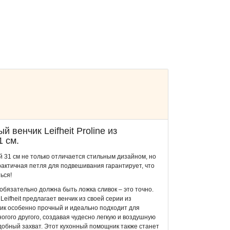
 венчик Leifheit Proline из
 см.
й 31 см не только отличается стильным дизайном, но
рактичная петля для подвешивания гарантирует, что
ься!
 обязательно должна быть ложка сливок – это точно.
Leifheit предлагает венчик из своей серии из
ик особенно прочный и идеально подходит для
ногого другого, создавая чудесно легкую и воздушную
удобный захват. Этот кухонный помощник также станет