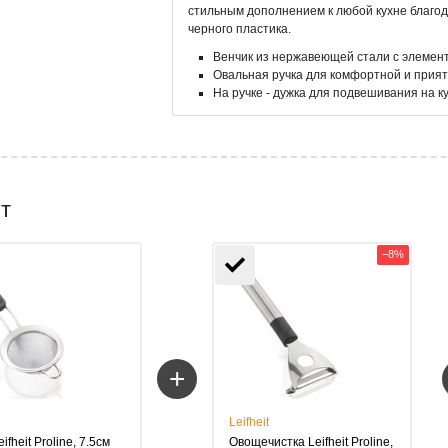
стильным дополнением к любой кухне благо
черного пластика.
Венчик из нержавеющей стали с элемент
Овальная ручка для комфортной и прия
На ручке - дужка для подвешивания на 
т
−8%
+
Leifheit
ifheit Proline, 7.5см
Овощечистка Leifheit Proline,