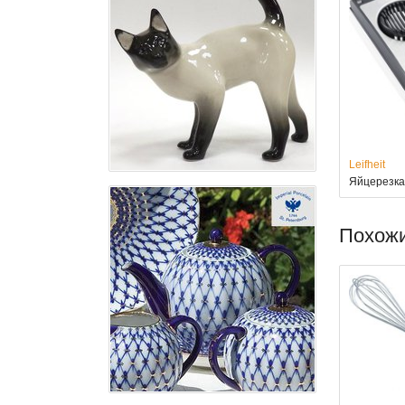
Leifheit
Яйцерезка 
Похож