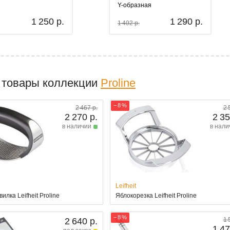
Y-образная
1 250 р.
1 290 р.
1 402 р.
 товары коллекции
Proline
− 8 %
2 467 р.
2 
2 270 р.
2 35
в наличии
в нали
Leifheit
илка Leifheit Proline
Яблокорезка Leifheit Proline
− 8 %
2 640 р.
1 
1 47