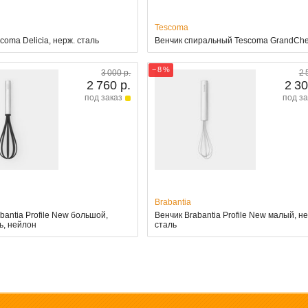
Tescoma
coma Delicia, нерж. сталь
Венчик спиральный Tescoma GrandChe
− 8 %
3 000 р.
2 
2 760 р.
2 30
под заказ
под за
Brabantia
bantia Profile New большой,
Венчик Brabantia Profile New малый, н
ь, нейлон
сталь