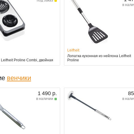
под заказ
в нали
Leifheit
Лопатка кухонная из нейлона Leifheit
Leifheit Proline Combi, двойная
Proline
ие
венчики
1 490 р.
85
в наличии
в нали