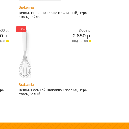
Brabantia
Венчик Brabantia Profile New малый, нерж.
f
сталь, нейлон
− 8 %
500 р.
3 098 р.
0 р.
2 850 р.
каз
под заказ
Brabantia
ерж.
Венчик большой Brabantia Essential, нерж.
сталь, белый