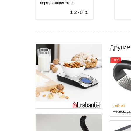
нержавеющая сталь
1 270 р.
Другие
− 8 %
Leifheit
Чеснокодав