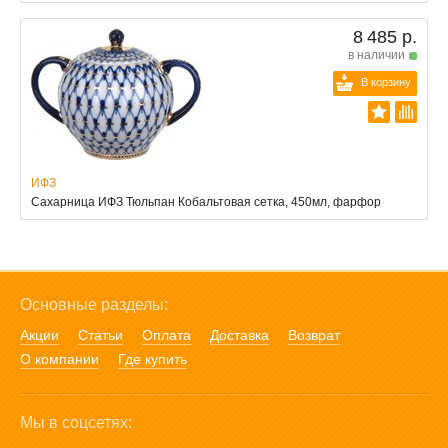
8 485 р.
в наличии
В корзину
ИФЗ
Сахарница ИФЗ Тюльпан Кобальтовая сетка, 450мл, фарфор
Основные разделы:
Акции
Статьи
Оплата
Доставка
Возврат
О компании
Где купить
Мы в соцсетях: