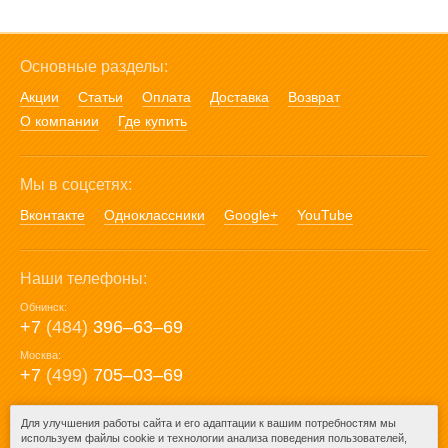
Основные разделы:
Акции
Статьи
Оплата
Доставка
Возврат
О компании
Где купить
Мы в соцсетях:
Вконтакте
Одноклассники
Google+
YouTube
Наши телефоны:
Обнинск:
+7
(484)
396‒63‒69
Москва:
+7
(499)
705‒03‒69
E-mail:
Для улучшения работы сайта и его адаптации к вашим потребностям мы
используем файлы cookie и технологии анализа поведения пользователей,
mail@posuda40.ru