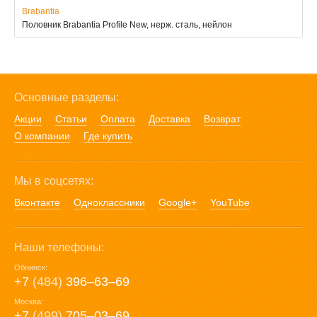
Brabantia
Половник Brabantia Profile New, нерж. сталь, нейлон
Основные разделы:
Акции
Статьи
Оплата
Доставка
Возврат
О компании
Где купить
Мы в соцсетях:
Вконтакте
Одноклассники
Google+
YouTube
Наши телефоны:
Обнинск:
+7
(484)
396‒63‒69
Москва:
+7
(499)
705‒03‒69