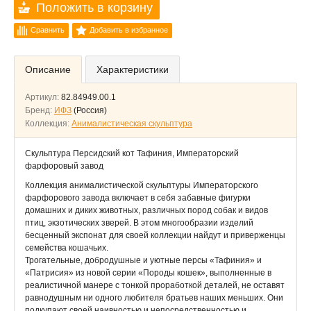
Положить в корзину
Сравнить
Добавить в избранное
Описание
Характеристики
Артикул:
82.84949.00.1
Бренд:
ИФЗ
(Россия)
Коллекция:
Анималистическая скульптура
Скульптура Персидский кот Тафиния, Императорский
фарфоровый завод
Коллекция анималистической скульптуры Императорского
фарфорового завода включает в себя забавные фигурки
домашних и диких животных, различных пород собак и видов
птиц, экзотических зверей. В этом многообразии изделий
бесценный экспонат для своей коллекции найдут и приверженцы
семейства кошачьих.
Трогательные, добродушные и уютные персы «Тафиния» и
«Патрисия» из новой серии «Породы кошек», выполненные в
реалистичной манере с тонкой проработкой деталей, не оставят
равнодушным ни одного любителя братьев наших меньших. Они
подкупают своей наивностью и непосредственностью и