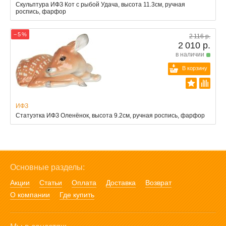
Скульптура ИФЗ Кот с рыбой Удача, высота 11.3см, ручная
роспись, фарфор
− 5 %
2 116 р.
2 010 р.
в наличии
В корзину
ИФЗ
Статуэтка ИФЗ Оленёнок, высота 9.2см, ручная роспись, фарфор
Основные разделы:
Акции
Статьи
Оплата
Доставка
Возврат
О компании
Где купить