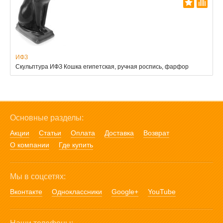
ИФЗ
Скульптура ИФЗ Кошка египетская, ручная роспись, фарфор
Основные разделы:
Акции
Статьи
Оплата
Доставка
Возврат
О компании
Где купить
Мы в соцсетях:
Вконтакте
Одноклассники
Google+
YouTube