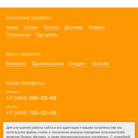
Основные разделы:
Акции
Статьи
Оплата
Доставка
Возврат
О компании
Где купить
Мы в соцсетях:
Вконтакте
Одноклассники
Google+
YouTube
Наши телефоны:
Обнинск:
+7
(484)
396‒63‒69
Москва:
+7
(499)
705‒03‒69
E-mail:
Для улучшения работы сайта и его адаптации к вашим потребностям мы
используем файлы cookie и технологии анализа поведения пользователей,
mail@posuda40.ru
включая Яндекс Метрику, а также рекомендательные алгоритмы. С подробной