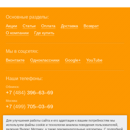
Основные разделы:
Акции
Статьи
Оплата
Доставка
Возврат
О компании
Где купить
Мы в соцсетях:
Вконтакте
Одноклассники
Google+
YouTube
Наши телефоны:
Обнинск:
+7
(484)
396‒63‒69
Москва:
+7
(499)
705‒03‒69
E-mail:
Для улучшения работы сайта и его адаптации к вашим потребностям мы
используем файлы cookie и технологии анализа поведения пользователей,
mail@posuda40.ru
включая Яндекс Метрику, а также рекомендательные алгоритмы. С подробной