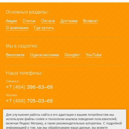
Основные разделы:
Акции
Статьи
Оплата
Доставка
Возврат
О компании
Где купить
Мы в соцсетях:
Вконтакте
Одноклассники
Google+
YouTube
Наши телефоны:
Обнинск:
+7
(484)
396‒63‒69
Москва:
+7
(499)
705‒03‒69
E-mail:
Для улучшения работы сайта и его адаптации к вашим потребностям мы
используем файлы cookie и технологии анализа поведения пользователей,
mail@posuda40.ru
включая Яндекс Метрику, а также рекомендательные алгоритмы. С подробной
информацией о том, как мы обрабатываем ваши данные, вы можете