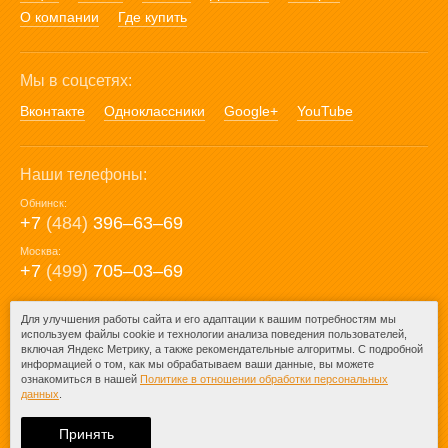
О компании
Где купить
Мы в соцсетях:
Вконтакте
Одноклассники
Google+
YouTube
Наши телефоны:
Обнинск:
+7
(484)
396‒63‒69
Москва:
+7
(499)
705‒03‒69
E-mail:
Для улучшения работы сайта и его адаптации к вашим потребностям мы
используем файлы cookie и технологии анализа поведения пользователей,
mail@posuda40.ru
включая Яндекс Метрику, а также рекомендательные алгоритмы. С подробной
информацией о том, как мы обрабатываем ваши данные, вы можете
ознакомиться в нашей
Политике в отношении обработки персональных
данных
.
© 2009-2026 – Posuda40.ru.
При любом копировании информации
Принять
ссылка на
Posuda40.ru
обязательна.