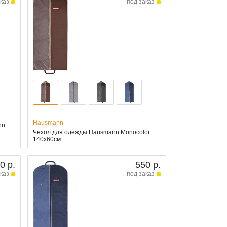
каз
под заказ
Hausmann
nn
и
Чехол для одежды Hausmann Monocolor
140x60см
0 р.
550 р.
каз
под заказ