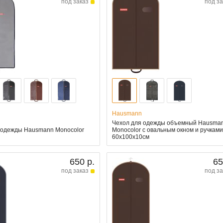
под заказ
под за
Hausmann
Чехол для одежды объемный Hausma
 одежды Hausmann Monocolor
Monocolor с овальным окном и ручкам
60x100x10см
650 р.
65
под заказ
под за