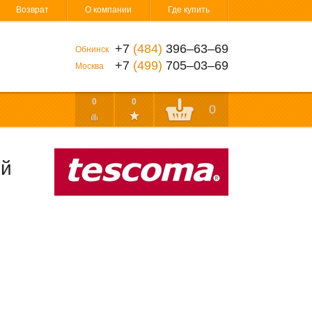
Возврат
О компании
Где купить
+7
(484)
396‒63‒69
Обнинск
+7
(499)
705‒03‒69
Москва
0
0
0
ый