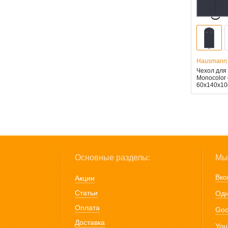
Hausmann
Чехол для
Monocolor
60x140x10
Основные разделы:
Мы 
Вко
Акции
Статьи
Одн
Оплата
Goo
Доставка
You