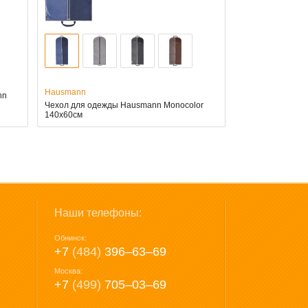
Hausmann
nn
и
Чехол для одежды Hausmann Monocolor
140x60см
Наши телефоны:
Обнинск:
+7
(484)
396‒63‒69
Москва:
+7
(499)
705‒03‒69