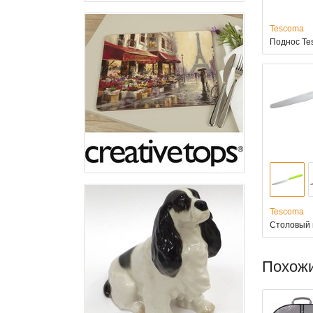
Tescoma
Поднос Te
Tescoma
Столовый 
Похож