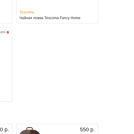
Tescoma
Чайная ложка Tescoma Fancy Home
чии
0 р.
550 р.