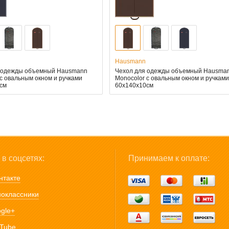
Hausmann
 одежды объемный Hausmann
Чехол для одежды объемный Hausma
 с овальным окном и ручками
Monocolor с овальным окном и ручкам
см
60x140x10см
в соцсетях:
Принимаем к оплате:
нтакте
оклассники
gle+
Tube