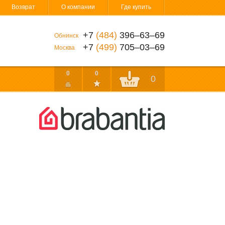
Возврат
О компании
Где купить
+7
(484)
396‒63‒69
Обнинск
+7
(499)
705‒03‒69
Москва
0
0
0