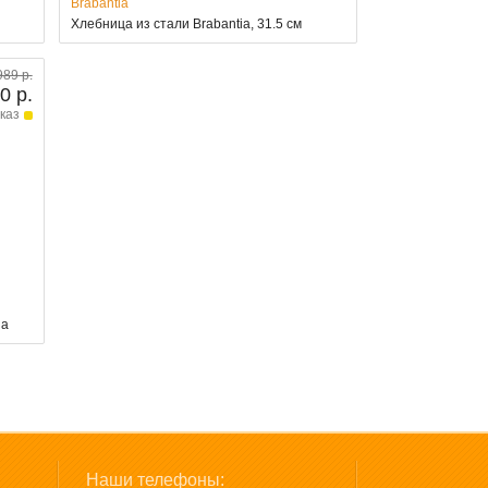
Brabantia
Хлебница из стали Brabantia, 31.5 см
989 р.
0 р.
каз
ia
Наши телефоны: