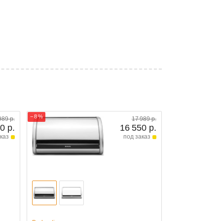
− 8 %
989 р.
17 989 р.
0 р.
16 550 р.
каз
под заказ