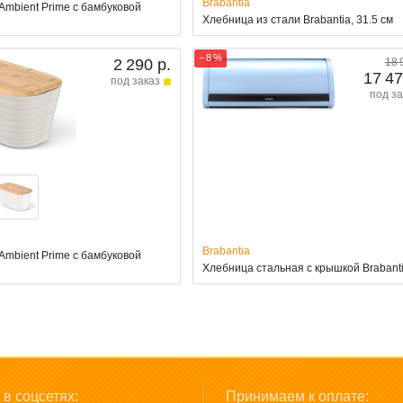
Brabantia
Ambient Prime с бамбуковой
Хлебница из стали Brabantia, 31.5 см
− 8 %
2 290 р.
18 
17 47
под заказ
под за
Brabantia
Ambient Prime с бамбуковой
Хлебница стальная с крышкой Brabant
в соцсетях:
Принимаем к оплате: