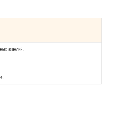
чных изделий.
.
е.