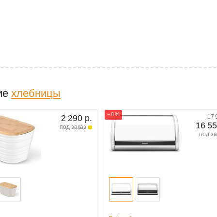
ие
хлебницы
− 8 %
2 290 р.
17 
16 55
под заказ
под за