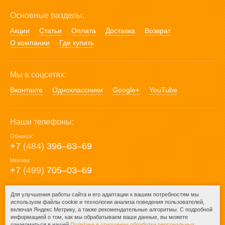
Основные разделы:
Акции
Статьи
Оплата
Доставка
Возврат
О компании
Где купить
Мы в соцсетях:
Вконтакте
Одноклассники
Google+
YouTube
Наши телефоны:
Обнинск:
+7
(484)
396‒63‒69
Москва:
+7
(499)
705‒03‒69
E-mail:
Для улучшения работы сайта и его адаптации к вашим потребностям мы
используем файлы cookie и технологии анализа поведения пользователей,
mail@posuda40.ru
включая Яндекс Метрику, а также рекомендательные алгоритмы. С подробной
информацией о том, как мы обрабатываем ваши данные, вы можете
ознакомиться в нашей
Политике в отношении обработки персональных