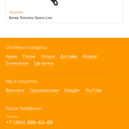
Tescoma
Вилка Tescoma Space Line
Основные разделы:
Акции
Статьи
Оплата
Доставка
Возврат
О компании
Где купить
Мы в соцсетях:
Вконтакте
Одноклассники
Google+
YouTube
Наши телефоны:
Обнинск:
+7
(484)
396‒63‒69