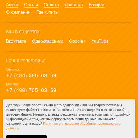
Акции
Статьи
Оплата
Доставка
Возврат
О компании
Где купить
Мы в соцсетях:
Вконтакте
Одноклассники
Google+
YouTube
Наши телефоны:
Обнинск:
+7
(484)
396‒63‒69
Москва:
+7
(499)
705‒03‒69
E-mail:
Для улучшения работы сайта и его адаптации к вашим потребностям мы
используем файлы cookie и технологии анализа поведения пользователей,
mail@posuda40.ru
включая Яндекс Метрику, а также рекомендательные алгоритмы. С подробной
информацией о том, как мы обрабатываем ваши данные, вы можете
ознакомиться в нашей
Политике в отношении обработки персональных
данных
.
© 2009-2026 – Posuda40.ru.