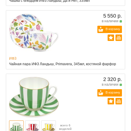
Чашка с блюдцем ИФЗ Ландыш, Да и Нет, 335мл
5 550 р.
в наличии
В корзину
ИФЗ
Чайная пара ИФЗ Ландыш, Primavera, 345мл, костяной фарфор
2 320 р.
в наличии
В корзину
всего 6
моделей