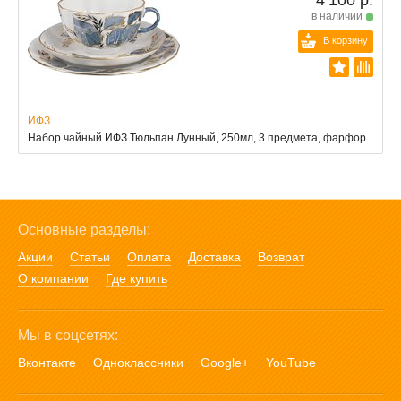
в наличии
В корзину
ИФЗ
Набор чайный ИФЗ Тюльпан Лунный, 250мл, 3 предмета, фарфор
Основные разделы:
Акции
Статьи
Оплата
Доставка
Возврат
О компании
Где купить
Мы в соцсетях:
Вконтакте
Одноклассники
Google+
YouTube