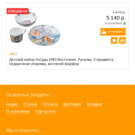
СПЕЦЦЕНА
5 470 р.
5 140 р.
в наличии
В корзину
ИФЗ
Детский набор посуды ИФЗ Восточная, Русалка, 3 предмета,
подарочная упаковка, костяной фарфор
Основные разделы:
Акции
Статьи
Оплата
Доставка
Возврат
О компании
Где купить
Мы в соцсетях: