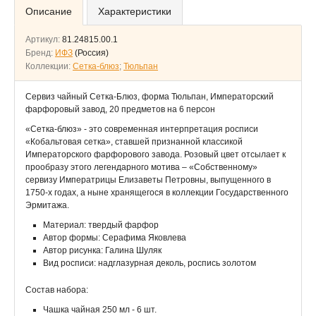
Описание
Характеристики
Артикул:
81.24815.00.1
Бренд:
ИФЗ
(Россия)
Коллекции:
Сетка-блюз
;
Тюльпан
Сервиз чайный Сетка-Блюз, форма Тюльпан, Императорский
фарфоровый завод, 20 предметов на 6 персон
«Сетка-блюз» - это современная интерпретация росписи
«Кобальтовая сетка», ставшей признанной классикой
Императорского фарфорового завода. Розовый цвет отсылает к
прообразу этого легендарного мотива – «Собственному»
сервизу Императрицы Елизаветы Петровны, выпущенного в
1750-х годах, а ныне хранящегося в коллекции Государственного
Эрмитажа.
Материал: твердый фарфор
Автор формы: Серафима Яковлева
Автор рисунка: Галина Шуляк
Вид росписи: надглазурная деколь, роспись золотом
Состав набора:
Чашка чайная 250 мл - 6 шт.