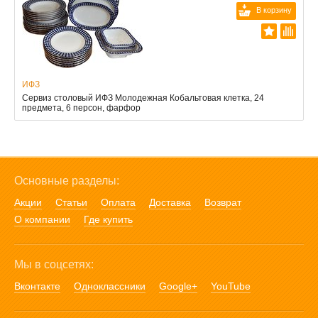
В корзину
ИФЗ
Сервиз столовый ИФЗ Молодежная Кобальтовая клетка, 24
предмета, 6 персон, фарфор
Основные разделы:
Акции
Статьи
Оплата
Доставка
Возврат
О компании
Где купить
Мы в соцсетях:
Вконтакте
Одноклассники
Google+
YouTube