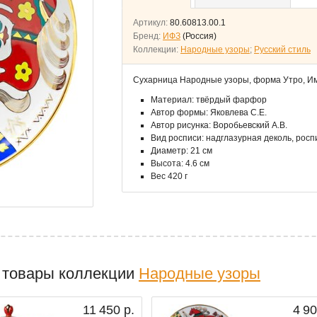
Артикул:
80.60813.00.1
Бренд:
ИФЗ
(Россия)
Коллекции:
Народные узоры
;
Русский стиль
Сухарница Народные узоры, форма Утро, И
Материал: твёрдый фарфор
Автор формы: Яковлева С.Е.
Автор рисунка: Воробьевский А.В.
Вид росписи: надглазурная деколь, росп
Диаметр: 21 см
Высота: 4.6 см
Вес 420 г
 товары коллекции
Народные узоры
11 450 р.
4 90