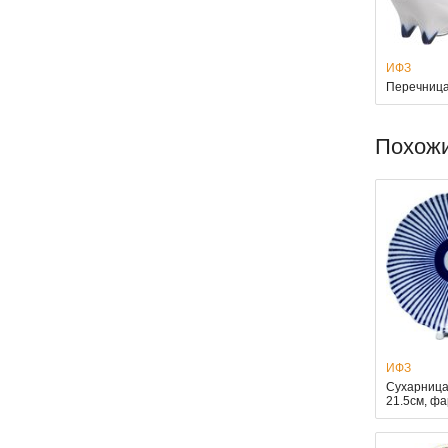
ИФЗ
Перечница
Похож
ИФЗ
Сухарница
21.5см, ф