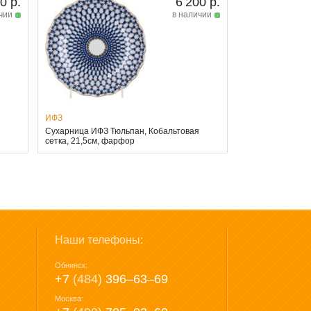
0 р.
6 200 р.
чии
в наличии
ИФЗ
Сухарница ИФЗ Тюльпан, Кобальтовая
сетка, 21,5см, фарфор
Наши телефоны:
Обнинск:
+7
(484)
396‒63‒69
Москва: