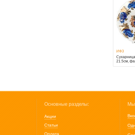
ИФЗ
Сухарница
21.5см, ф
Основные разделы:
Мы 
Вко
Акции
Статьи
Одн
Оплата