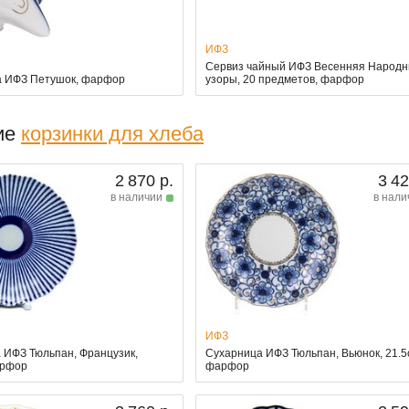
ИФЗ
Сервиз чайный ИФЗ Весенняя Народ
 ИФЗ Петушок, фарфор
узоры, 20 предметов, фарфор
ие
корзинки для хлеба
2 870 р.
3 42
в наличии
в нали
ИФЗ
 ИФЗ Тюльпан, Французик,
Сухарница ИФЗ Тюльпан, Вьюнок, 21.5
арфор
фарфор