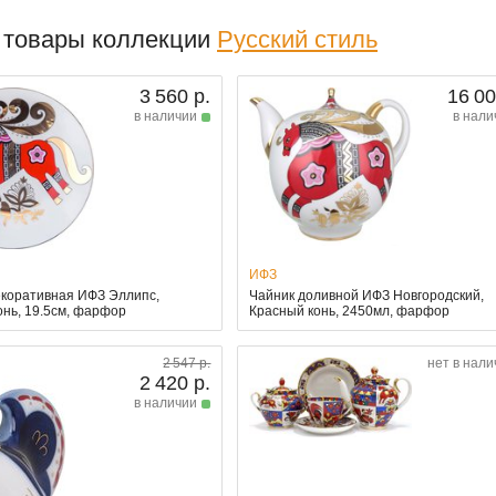
 товары коллекции
Русский стиль
3 560 р.
16 00
в наличии
в нали
ИФЗ
екоративная ИФЗ Эллипс,
Чайник доливной ИФЗ Новгородский,
онь, 19.5см, фарфор
Красный конь, 2450мл, фарфор
2 547 р.
нет в нали
2 420 р.
в наличии