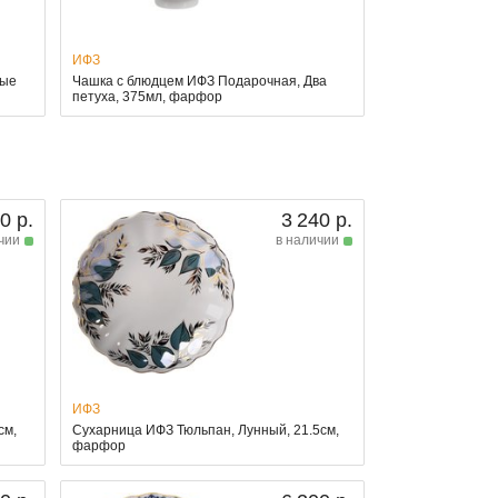
ИФЗ
ные
Чашка с блюдцем ИФЗ Подарочная, Два
петуха, 375мл, фарфор
0 р.
3 240 р.
чии
в наличии
ИФЗ
см,
Сухарница ИФЗ Тюльпан, Лунный, 21.5см,
фарфор