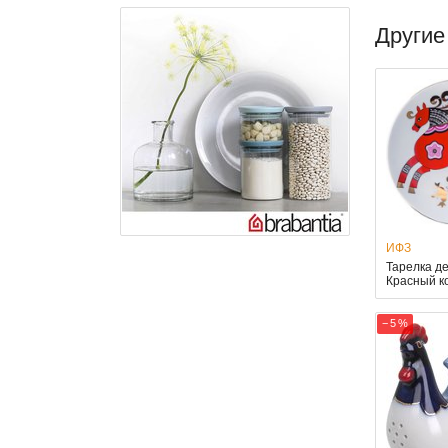
Другие
ИФЗ
Тарелка д
Красный к
− 5 %