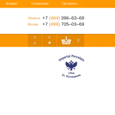
Возврат
О компании
Где купить
+7
(484)
396‒63‒69
Обнинск
+7
(499)
705‒03‒69
Москва
0
0
0