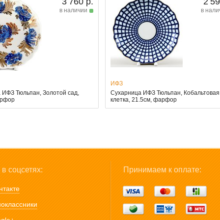
3 760 р.
2 59
в наличии
в нали
ИФЗ
 ИФЗ Тюльпан, Золотой сад,
Сухарница ИФЗ Тюльпан, Кобальтовая
арфор
клетка, 21.5см, фарфор
в соцсетях:
Принимаем к оплате:
нтакте
оклассники