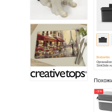
Brabantia
Органайзе
SinkSide н
Похож
− 8 %