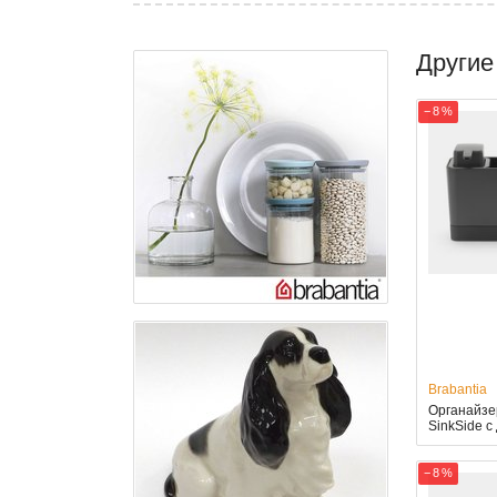
Другие
− 8 %
Brabantia
Органайзе
SinkSide 
− 8 %