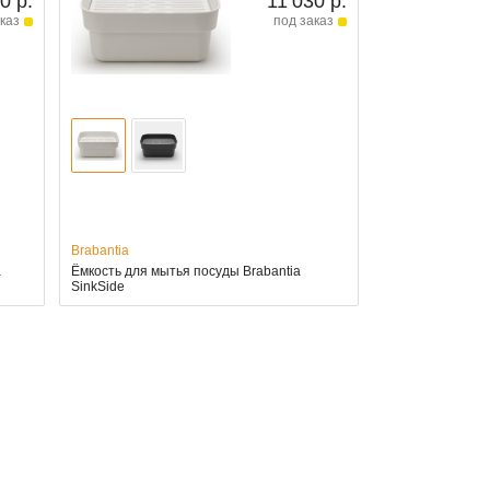
0 р.
11 030 р.
каз
под заказ
Brabantia
a
Ёмкость для мытья посуды Brabantia
SinkSide