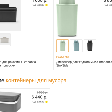
4 600 р.
3 86
под заказ
под за
Brabantia
р для раковины Brabantia
Диспенсер для жидкого мыла Brabanti
а присоске
SinkSide
ие
контейнеры для мусора
7 000 р.
6 440 р.
под заказ