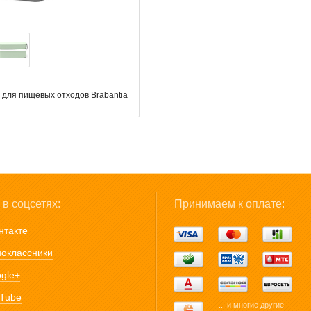
 для пищевых отходов Brabantia
в соцсетях:
Принимаем к оплате:
нтакте
оклассники
gle+
Tube
... и многие другие