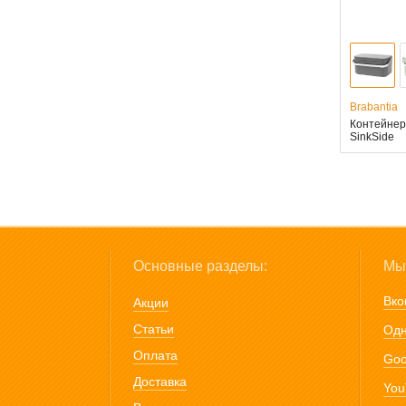
Brabantia
Контейнер
SinkSide
Основные разделы:
Мы 
Вко
Акции
Статьи
Одн
Оплата
Goo
Доставка
You