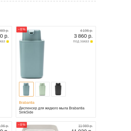
− 8 %
989 р.
4 196 р.
0 р.
3 860 р.
каз
под заказ
Brabantia
Диспенсер для жидкого мыла Brabantia
SinkSide
− 8 %
196 р.
11 989 р.