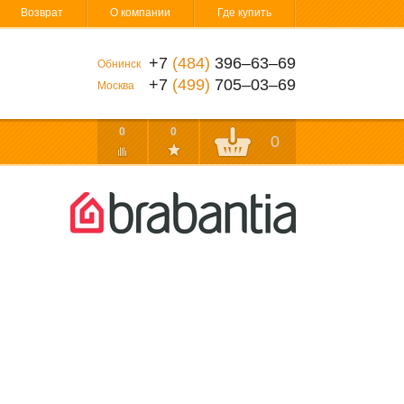
Возврат
О компании
Где купить
+7
(484)
396‒63‒69
Обнинск
+7
(499)
705‒03‒69
Москва
0
0
0