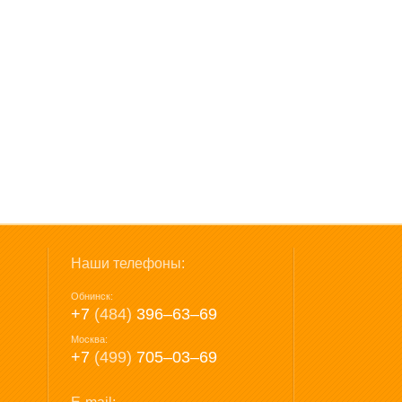
Наши телефоны:
Обнинск:
+7
(484)
396‒63‒69
Москва:
+7
(499)
705‒03‒69