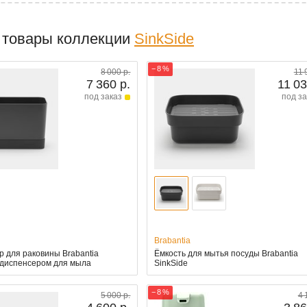
 товары коллекции
SinkSide
− 8 %
8 000 р.
11 
7 360 р.
11 03
под заказ
под за
Brabantia
р для раковины Brabantia
Ёмкость для мытья посуды Brabantia
с диспенсером для мыла
SinkSide
− 8 %
5 000 р.
4 