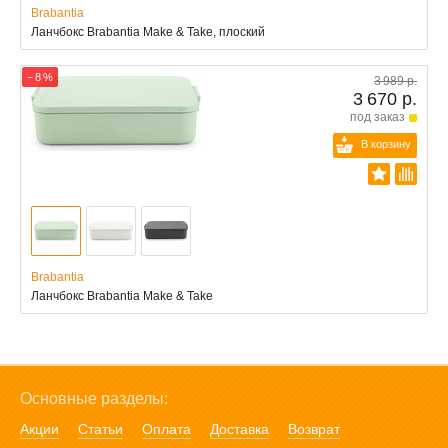
Brabantia
Ланчбокс Brabantia Make & Take, плоский
− 8 %
3 989 р.
3 670 р.
под заказ
В корзину
Brabantia
Ланчбокс Brabantia Make & Take
Основные разделы:
Акции
Статьи
Оплата
Доставка
Возврат