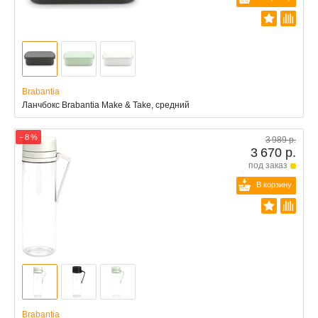
Brabantia
Ланчбокс Brabantia Make & Take, средний
− 8 %
3 989 р.
3 670 р.
под заказ
В корзину
Brabantia