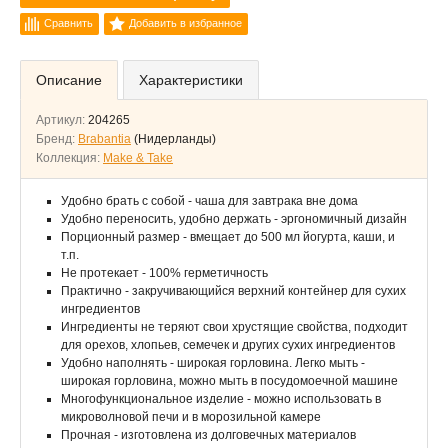
Сравнить
Добавить в избранное
Описание
Характеристики
Артикул:
204265
Бренд:
Brabantia
(Нидерланды)
Коллекция:
Make & Take
Удобно брать с собой - чаша для завтрака вне дома
Удобно переносить, удобно держать - эргономичный дизайн
Порционный размер - вмещает до 500 мл йогурта, каши, и
т.п.
Не протекает - 100% герметичность
Практично - закручивающийся верхний контейнер для сухих
ингредиентов
Ингредиенты не теряют свои хрустящие свойства, подходит
для орехов, хлопьев, семечек и других сухих ингредиентов
Удобно наполнять - широкая горловина. Легко мыть -
широкая горловина, можно мыть в посудомоечной машине
Многофункциональное изделие - можно использовать в
микроволновой печи и в морозильной камере
Прочная - изготовлена из долговечных материалов