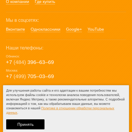
О компании
Где купить
Мы в соцсетях:
Вконтакте
Одноклассники
Google+
YouTube
Наши телефоны:
Обнинск:
+7
(484)
396‒63‒69
Москва:
+7
(499)
705‒03‒69
E-mail:
Для улучшения работы сайта и его адаптации к вашим потребностям мы
используем файлы cookie и технологии анализа поведения пользователей,
mail@posuda40.ru
включая Яндекс Метрику, а также рекомендательные алгоритмы. С подробной
информацией о том, как мы обрабатываем ваши данные, вы можете
ознакомиться в нашей
Политике в отношении обработки персональных
данных
.
© 2009-2026 – Posuda40.ru.
При любом копировании информации
Принять
ссылка на
Posuda40.ru
обязательна.