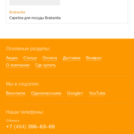
Brabantia
Скребок для посуды Brabantia
Основные разделы:
Акции
Статьи
Оплата
Доставка
Возврат
О компании
Где купить
Мы в соцсетях:
Вконтакте
Одноклассники
Google+
YouTube
Наши телефоны:
Обнинск:
+7
(484)
396‒63‒69