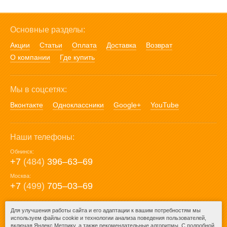
Основные разделы:
Акции
Статьи
Оплата
Доставка
Возврат
О компании
Где купить
Мы в соцсетях:
Вконтакте
Одноклассники
Google+
YouTube
Наши телефоны:
Обнинск:
+7
(484)
396‒63‒69
Москва:
+7
(499)
705‒03‒69
E-mail:
Для улучшения работы сайта и его адаптации к вашим потребностям мы
используем файлы cookie и технологии анализа поведения пользователей,
mail@posuda40.ru
включая Яндекс Метрику, а также рекомендательные алгоритмы. С подробной