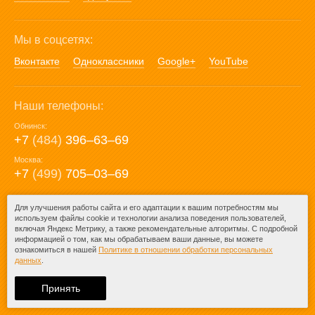
Мы в соцсетях:
Вконтакте
Одноклассники
Google+
YouTube
Наши телефоны:
Обнинск:
+7
(484)
396‒63‒69
Москва:
+7
(499)
705‒03‒69
E-mail:
Для улучшения работы сайта и его адаптации к вашим потребностям мы
используем файлы cookie и технологии анализа поведения пользователей,
mail@posuda40.ru
включая Яндекс Метрику, а также рекомендательные алгоритмы. С подробной
информацией о том, как мы обрабатываем ваши данные, вы можете
ознакомиться в нашей
Политике в отношении обработки персональных
данных
.
© 2009-2026 – Posuda40.ru.
При любом копировании информации
Принять
ссылка на
Posuda40.ru
обязательна.