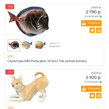
− 5 %
2 937 р.
2 790 р.
в наличии
В корзину
всего 5
моделей
ИФЗ
Скульптура ИФЗ Рыба-диск, 18.5x12.7см, ручная роспись
− 5 %
3 074 р.
2 920 р.
в наличии
В корзину
ИФЗ