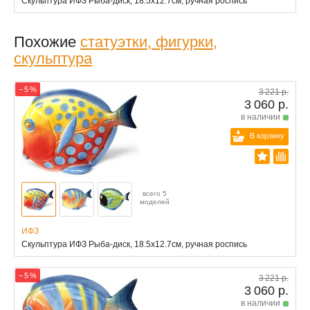
Скульптура ИФЗ Рыба-диск, 18.5x12.7см, ручная роспись
Похожие
статуэтки, фигурки,
скульптура
− 5 %
3 221 р.
3 060 р.
в наличии
В корзину
всего 5
моделей
ИФЗ
Скульптура ИФЗ Рыба-диск, 18.5x12.7см, ручная роспись
− 5 %
3 221 р.
3 060 р.
в наличии