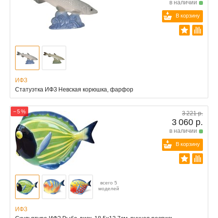
в наличии
В корзину
ИФЗ
Статуэтка ИФЗ Невская корюшка, фарфор
− 5 %
3 221 р.
3 060 р.
в наличии
В корзину
всего 5
моделей
ИФЗ