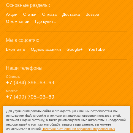
Основные разделы:
Акции
Статьи
Оплата
Доставка
Возврат
О компании
Где купить
Мы в соцсетях:
Вконтакте
Одноклассники
Google+
YouTube
Наши телефоны:
Обнинск:
+7
(484)
396‒63‒69
Москва:
+7
(499)
705‒03‒69
E-mail:
Для улучшения работы сайта и его адаптации к вашим потребностям мы
используем файлы cookie и технологии анализа поведения пользователей,
mail@posuda40.ru
включая Яндекс Метрику, а также рекомендательные алгоритмы. С подробной
информацией о том, как мы обрабатываем ваши данные, вы можете
ознакомиться в нашей
Политике в отношении обработки персональных