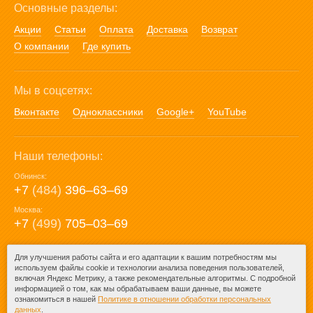
Основные разделы:
Акции
Статьи
Оплата
Доставка
Возврат
О компании
Где купить
Мы в соцсетях:
Вконтакте
Одноклассники
Google+
YouTube
Наши телефоны:
Обнинск:
+7
(484)
396‒63‒69
Москва:
+7
(499)
705‒03‒69
E-mail:
Для улучшения работы сайта и его адаптации к вашим потребностям мы
используем файлы cookie и технологии анализа поведения пользователей,
mail@posuda40.ru
включая Яндекс Метрику, а также рекомендательные алгоритмы. С подробной
информацией о том, как мы обрабатываем ваши данные, вы можете
ознакомиться в нашей
Политике в отношении обработки персональных
данных
.