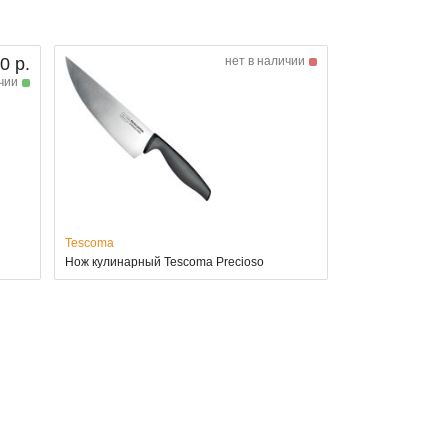
0 р.
нет в наличии
чии
Tescoma
,
Нож кулинарный Tescoma Precioso