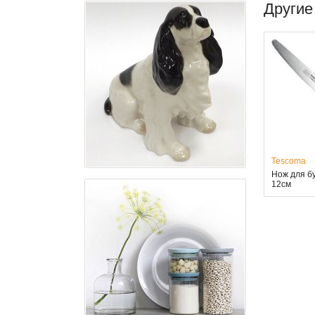
Другие
Tescoma
Нож для б
12см