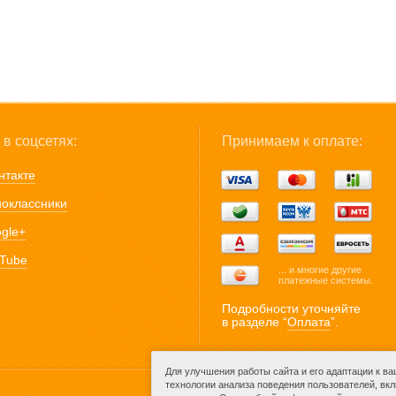
в соцсетях:
Принимаем к оплате:
нтакте
оклассники
gle+
Tube
... и многие другие
платежные системы.
Подробности уточняйте
в разделе “
Оплата
”.
Для улучшения работы сайта и его адаптации к в
технологии анализа поведения пользователей, вк