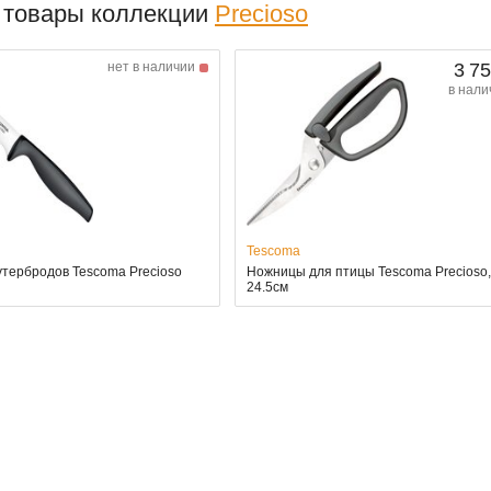
 товары коллекции
Precioso
нет в наличии
3 75
в нали
Tescoma
утербродов Tescoma Precioso
Ножницы для птицы Tescoma Precioso
24.5см