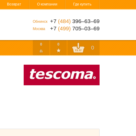
Возврат
О компании
Где купить
+7
(484)
396‒63‒69
Обнинск
+7
(499)
705‒03‒69
Москва
0
0
0