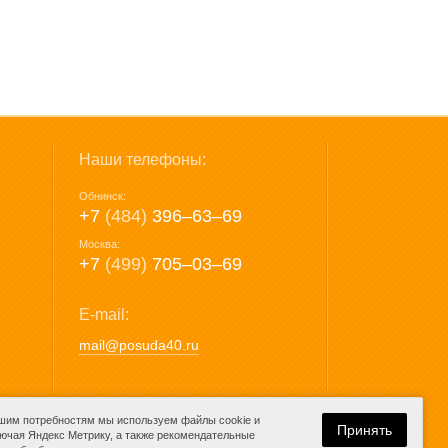
Наши телефоны:
Обнинск:
+7
(484)
396‒63‒69
Москва:
+7
(499)
705‒03‒69
E-mail:
mail@posuda40.ru
ашим потребностям мы используем файлы cookie и
Принять
лючая Яндекс Метрику, а также рекомендательные