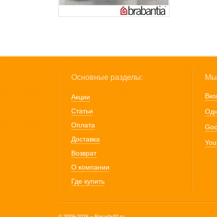
Основные разделы:
Мы 
Вко
Акции
Статьи
Одн
Оплата
Goo
Доставка
You
Возврат
О компании
Где купить
© 2009-2026 – Posuda40.ru.