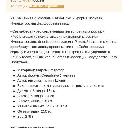
Бренд:
ИФЗ
(Россия)
Коллекции:
Сетка-блюз
;
Тюльпан
Чашка чайная с блюдцем Сетка-Блюз 2, форма Тюльпан,
Императорский фарфоровый завод
«Сетка-блюз» - это современная интерпретация росписи
«Кобальтовая сетка», ставшей признанной классикой
Императорского фарфорового завода. Розовый цвет отсылает к
прообразу этого легендарного мотива – «Собственному»
сервизу Императрицы Елизаветы Петровны, выпущенного в
1750-х годах, а ныне хранящегося в коллекции Государственного
Эрмитажа.
Материал: твердый фарфор
Автор формы: Серафима Яковлева
Автор рисунка: Галина Шуляк
Вид росписи: надглазурная деколь, роспись золотом
Диаметр блюдца: 15 см
Высота блюдца: 2.7 см
Высота чашки: 5.8 см
Размеры чашки: 12.2 х 10.3 см
Объем чашки: 250 мл
Вес: 279 г
Рекомендуем мыть вручную.