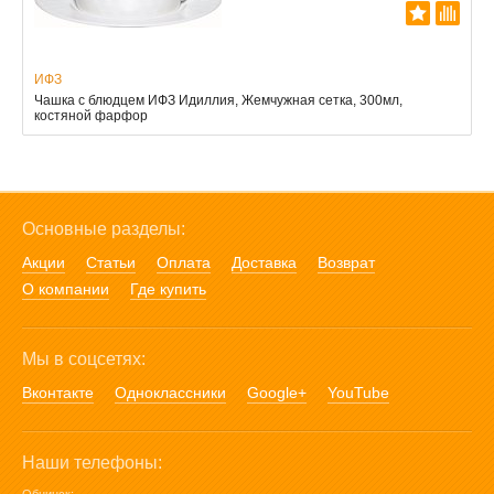
ИФЗ
Чашка с блюдцем ИФЗ Идиллия, Жемчужная сетка, 300мл,
костяной фарфор
Основные разделы:
Акции
Статьи
Оплата
Доставка
Возврат
О компании
Где купить
Мы в соцсетях:
Вконтакте
Одноклассники
Google+
YouTube
Наши телефоны: