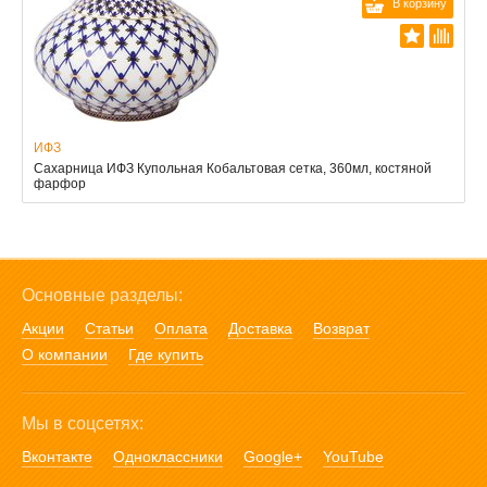
В корзину
ИФЗ
Сахарница ИФЗ Купольная Кобальтовая сетка, 360мл, костяной
фарфор
Основные разделы:
Акции
Статьи
Оплата
Доставка
Возврат
О компании
Где купить
Мы в соцсетях:
Вконтакте
Одноклассники
Google+
YouTube