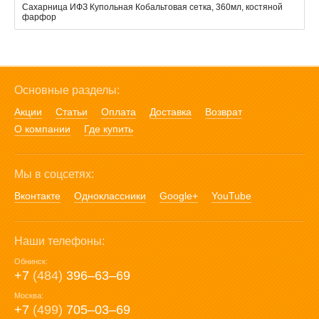
Сахарница ИФЗ Купольная Кобальтовая сетка, 360мл, костяной
фарфор
Основные разделы:
Акции
Статьи
Оплата
Доставка
Возврат
О компании
Где купить
Мы в соцсетях:
Вконтакте
Одноклассники
Google+
YouTube
Наши телефоны:
Обнинск:
+7
(484)
396‒63‒69
Москва:
+7
(499)
705‒03‒69