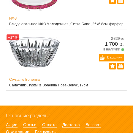
ИФЗ
Блюдо овальное ИФЗ Молодежная, Сетка-Блюз, 25х6.8см, фарфор
− 27 %
2 329 р.
1 700 р.
в наличии
В корзину
Crystalite Bohemia
Салатник Crystalite Bohemia Нова-Венус, 17см
Основные разделы:
Акции
Статьи
Оплата
Доставка
Возврат
О компании
Где купить