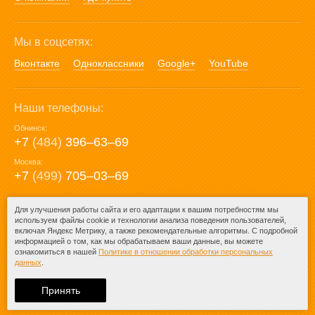
Мы в соцсетях:
Вконтакте
Одноклассники
Google+
YouTube
Наши телефоны:
Обнинск:
+7
(484)
396‒63‒69
Москва:
+7
(499)
705‒03‒69
E-mail:
Для улучшения работы сайта и его адаптации к вашим потребностям мы
используем файлы cookie и технологии анализа поведения пользователей,
mail@posuda40.ru
включая Яндекс Метрику, а также рекомендательные алгоритмы. С подробной
информацией о том, как мы обрабатываем ваши данные, вы можете
ознакомиться в нашей
Политике в отношении обработки персональных
данных
.
© 2009-2026 – Posuda40.ru.
При любом копировании информации
Принять
ссылка на
Posuda40.ru
обязательна.