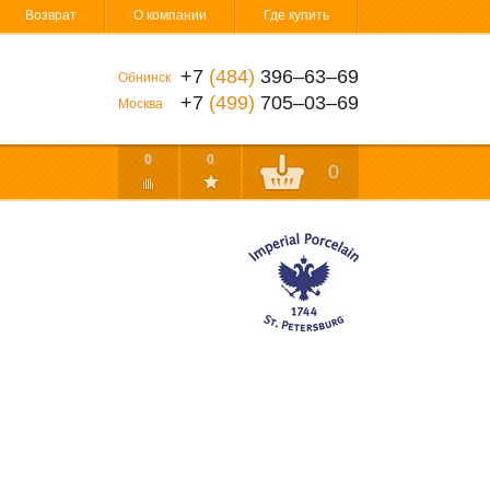
Возврат
О компании
Где купить
+7
(484)
396‒63‒69
Обнинск
+7
(499)
705‒03‒69
Москва
0
0
0