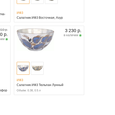
ИФЗ
тка-
Салатник ИФЗ Восточная, Азур
310 р.
3 230 р.
0 р.
в наличии
чии
ИФЗ
Салатник ИФЗ Тюльпан Лунный
арфор
Объём: 0.38, 0.5 л