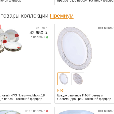
стяной фарфор
предметов, 6 персон, костяной фарфо
 товары коллекции
Премиум
45 370 р.
нет в нали
42 650 р.
в наличии
ИФЗ
оловый ИФЗ Премиум, Маки, 18
Блюдо овальное ИФЗ Премиум,
, 6 персон, костяной фарфор
Саламандра Грей, костяной фарфор
нет в наличии
нет в нали