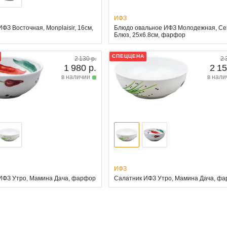
ИФЗ
ФЗ Восточная, Monplaisir, 16см,
Блюдо овальное ИФЗ Молодежная, Се
Блюз, 25х6.8см, фарфор
СПЕЦЦЕНА
2 130 р.
2 
1 980 р.
2 15
в наличии
в нали
ИФЗ
ИФЗ Утро, Мамина Дача, фарфор
Салатник ИФЗ Утро, Мамина Дача, ф