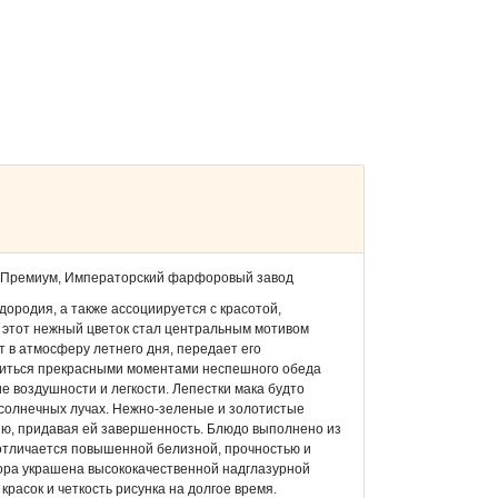
а Премиум, Императорский фарфоровый завод
дородия, а также ассоциируется с красотой,
 этот нежный цветок стал центральным мотивом
 в атмосферу летнего дня, передает его
диться прекрасными моментами неспешного обеда
 воздушности и легкости. Лепестки мака будто
 солнечных лучах. Нежно-зеленые и золотистые
ию, придавая ей завершенность. Блюдо выполнено из
отличается повышенной белизной, прочностью и
ора украшена высококачественной надглазурной
асок и четкость рисунка на долгое время.