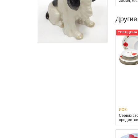
250мл, ко
Другие
СПЕЦЦЕНА
ИФЗ
Сервиз ст
предметов