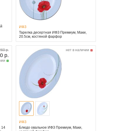
ой
ИФЗ
Тарелка десертная ИФЗ Премиум, Маки,
20.5см, костяной фарфор
260 р.
нет в наличии
0 р.
чии
ИФЗ
 14
Блюдо овальное ИФЗ Премиум, Маки,