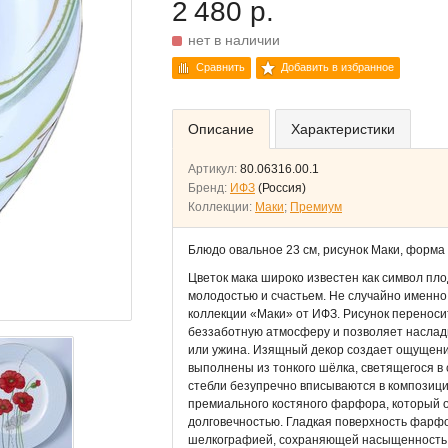
2 480 р.
нет в наличии
Сравнить
Добавить в избранное
Описание
Характеристики
Артикул:
80.06316.00.1
Бренд:
ИФЗ
(Россия)
Коллекции:
Маки
;
Премиум
Блюдо овальное 23 см, рисунок Маки, форм
Цветок мака широко известен как символ пло
молодостью и счастьем. Не случайно именно
коллекции «Маки» от ИФЗ. Рисунок переносит
беззаботную атмосферу и позволяет насла
или ужина. Изящный декор создает ощущение
выполнены из тонкого шёлка, светящегося в
стебли безупречно вписываются в композиц
премиального костяного фарфора, который 
долговечностью. Гладкая поверхность фарф
шелкографией, сохраняющей насыщенность кр