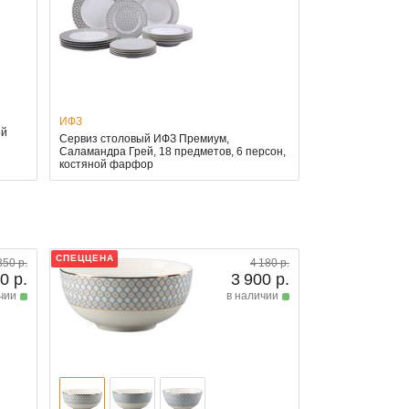
ИФЗ
ой
Сервиз столовый ИФЗ Премиум,
Саламандра Грей, 18 предметов, 6 персон,
костяной фарфор
СПЕЦЦЕНА
350 р.
4 180 р.
0 р.
3 900 р.
чии
в наличии