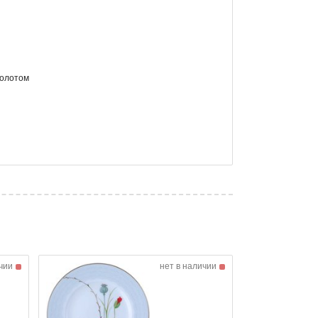
золотом
чии
нет в наличии