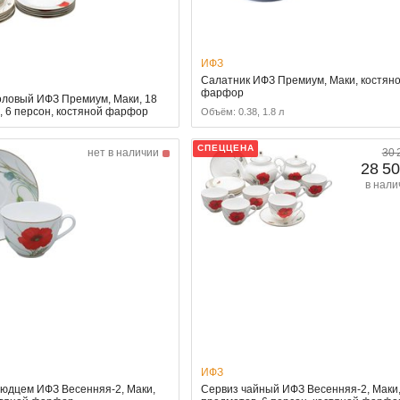
ИФЗ
Салатник ИФЗ Премиум, Маки, костян
фарфор
оловый ИФЗ Премиум, Маки, 18
, 6 персон, костяной фарфор
Объём: 0.38, 1.8 л
СПЕЦЦЕНА
нет в наличии
30 
28 50
в нали
ИФЗ
людцем ИФЗ Весенняя-2, Маки,
Сервиз чайный ИФЗ Весенняя-2, Маки,