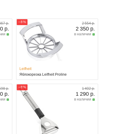
− 8 %
467 р.
2 554 р.
0 р.
2 350 р.
чии
в наличии
Leifheit
Яблокорезка Leifheit Proline
− 8 %
598 р.
1 402 р.
0 р.
1 290 р.
чии
в наличии