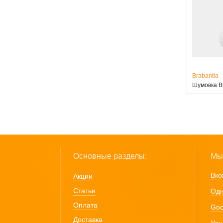
Brabantia
Шумовка Br
Основные разделы:
Мы 
Вко
Акции
Статьи
Одн
Оплата
Goo
Доставка