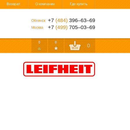
Возврат
О компании
Где купить
+7
(484)
396‒63‒69
Обнинск
+7
(499)
705‒03‒69
Москва
0
0
0