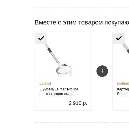
Вместе с этим товаром покупаю
+
Leifheit
Leifheit
Шумовка Leifheit Proline,
Картоф
нержавеющая сталь
Proline
2 910 р.