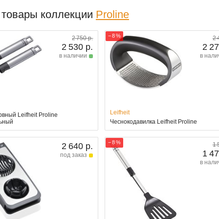
 товары коллекции
Proline
− 8 %
2 750 р.
2 
2 530 р.
2 27
в наличии
в нали
Leifheit
вный Leifheit Proline
ьный
Чеснокодавилка Leifheit Proline
− 8 %
2 640 р.
1 
1 47
под заказ
в нали