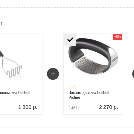
т
−8%
+
Leifheit
елемялка Leifheit
Чеснокодавилка Leifheit
Proline
1 800 р.
2 270 р.
2 467 р.