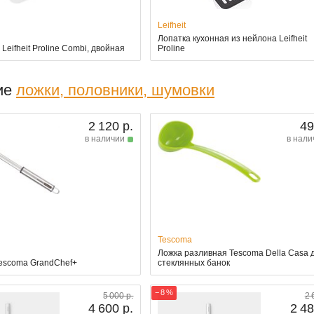
Leifheit
Лопатка кухонная из нейлона Leifheit
Leifheit Proline Combi, двойная
Proline
ие
ложки, половники, шумовки
2 120 р.
49
в наличии
в нали
Tescoma
Ложка разливная Tescoma Della Casa 
escoma GrandChef+
стеклянных банок
− 8 %
5 000 р.
2 
4 600 р.
2 48