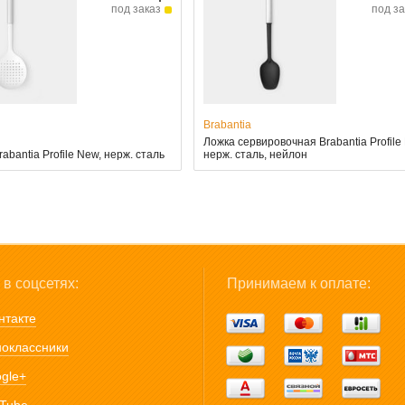
под заказ
под за
Brabantia
Ложка сервировочная Brabantia Profile
abantia Profile New, нерж. сталь
нерж. сталь, нейлон
в соцсетях:
Принимаем к оплате:
нтакте
оклассники
gle+