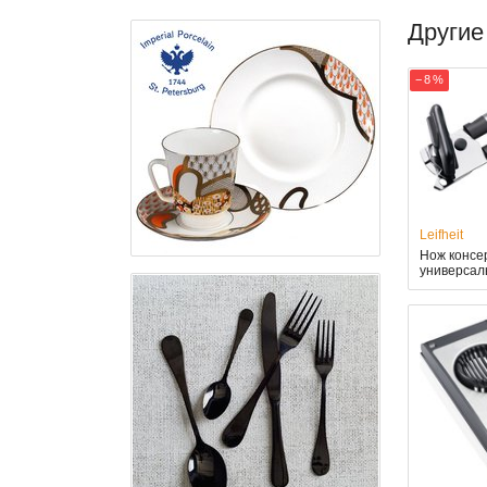
Другие
− 8 %
Leifheit
Нож консер
универсал