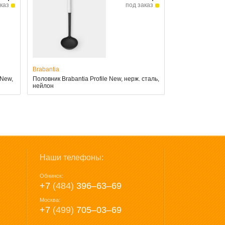
каз
под заказ
Brabantia
 New,
Половник Brabantia Profile New, нерж. сталь,
нейлон
Наши телефоны:
Обнинск:
+7
(484)
396‒63‒69
Москва:
+7
(499)
705‒03‒69