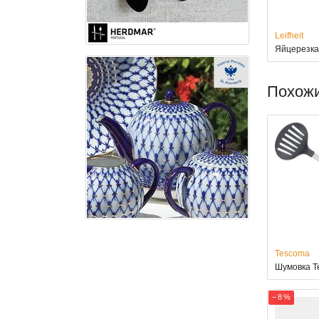
Leifheit
Яйцерезка 
Похож
Tescoma
Шумовка T
− 8 %