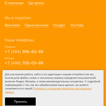
О компании
Где купить
Мы в соцсетях:
Вконтакте
Одноклассники
Google+
YouTube
Наши телефоны:
Обнинск:
+7
(484)
396‒63‒69
Москва:
+7
(499)
705‒03‒69
E-mail:
Для улучшения работы сайта и его адаптации к вашим потребностям мы
используем файлы cookie и технологии анализа поведения пользователей,
mail@posuda40.ru
включая Яндекс Метрику, а также рекомендательные алгоритмы. С подробной
информацией о том, как мы обрабатываем ваши данные, вы можете
ознакомиться в нашей
Политике в отношении обработки персональных
данных
.
© 2009-2026 – Posuda40.ru.
При любом копировании информации
Принять
ссылка на
Posuda40.ru
обязательна.