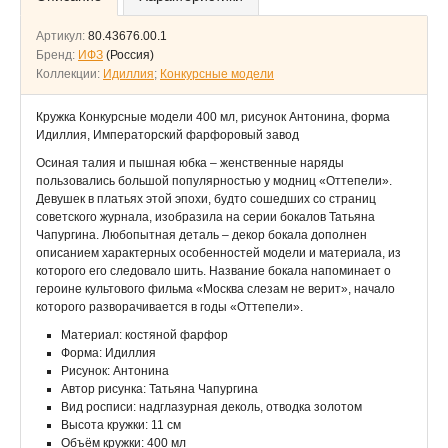
Артикул:
80.43676.00.1
Бренд:
ИФЗ
(Россия)
Коллекции:
Идиллия
;
Конкурсные модели
Кружка Конкурсные модели 400 мл, рисунок Антонина, форма
Идиллия, Императорский фарфоровый завод
Осиная талия и пышная юбка – женственные наряды
пользовались большой популярностью у модниц «Оттепели».
Девушек в платьях этой эпохи, будто сошедших со страниц
советского журнала, изобразила на серии бокалов Татьяна
Чапургина. Любопытная деталь – декор бокала дополнен
описанием характерных особенностей модели и материала, из
которого его следовало шить. Название бокала напоминает о
героине культового фильма «Москва слезам не верит», начало
которого разворачивается в годы «Оттепели».
Материал: костяной фарфор
Форма: Идиллия
Рисунок: Антонина
Автор рисунка: Татьяна Чапургина
Вид росписи: надглазурная деколь, отводка золотом
Высота кружки: 11 см
Объём кружки: 400 мл