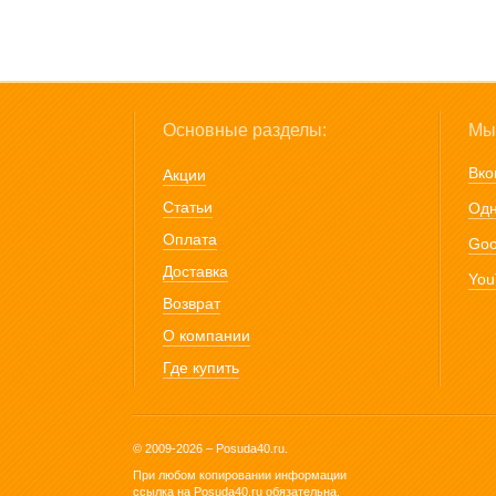
Основные разделы:
Мы 
Вко
Акции
Статьи
Одн
Оплата
Goo
Доставка
You
Возврат
О компании
Где купить
© 2009-2026 – Posuda40.ru.
При любом копировании информации
ссылка на
Posuda40.ru
обязательна.