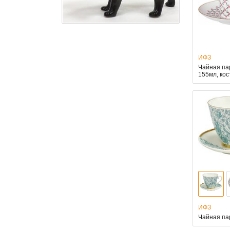
ИФЗ
Чайная па
155мл, ко
ИФЗ
Чайная па