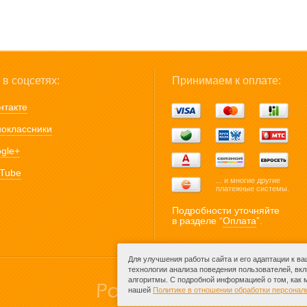
в соцсетях:
Принимаем к оплате:
нтакте
оклассники
gle+
Tube
... и многие другие
платежные системы.
Подробности уточняйте
в разделе “
Оплата
”.
Для улучшения работы сайта и его адаптации к в
технологии анализа поведения пользователей, вк
алгоритмы. С подробной информацией о том, как
нашей
Политике в отношении обработки персона