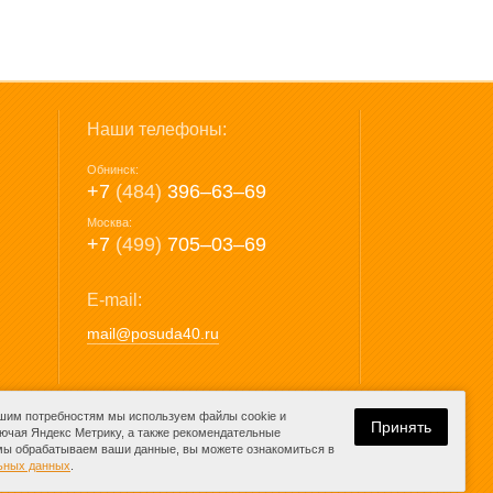
Наши телефоны:
Обнинск:
+7
(484)
396‒63‒69
Москва:
+7
(499)
705‒03‒69
E-mail:
mail@posuda40.ru
ашим потребностям мы используем файлы cookie и
Принять
лючая Яндекс Метрику, а также рекомендательные
 мы обрабатываем ваши данные, вы можете ознакомиться в
Разработка сайта:
льных данных
.
компания Media
K