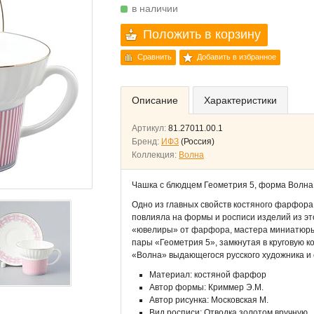
в наличии
Положить в корзину
Сравнить
Добавить в избранное
Описание
Характеристики
Артикул:
81.27011.00.1
Бренд:
ИФЗ
(Россия)
Коллекция:
Волна
Чашка с блюдцем Геометрия 5, форма Волн
Одно из главных свойств костяного фарфора
повлияла на формы и росписи изделий из эт
«ювелиры» от фарфора, мастера миниатюры 
пары «Геометрия 5», замкнутая в круговую 
«Волна» выдающегося русского художника и 
Материал: костяной фарфор
Автор формы: Криммер Э.М.
Автор рисунка: Московская М.
Вид росписи: Отводка золотом вручную