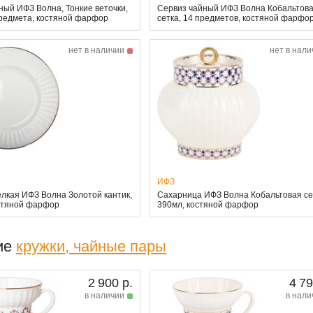
ный ИФЗ Волна, Тонкие веточки,
Сервиз чайный ИФЗ Волна Кобальтов
предмета, костяной фарфор
сетка, 14 предметов, костяной фарфо
нет в наличии
нет в нали
ИФЗ
елкая ИФЗ Волна Золотой кантик,
Сахарница ИФЗ Волна Кобальтовая се
остяной фарфор
390мл, костяной фарфор
ие
кружки, чайные пары
2 900 р.
4 79
в наличии
в нали