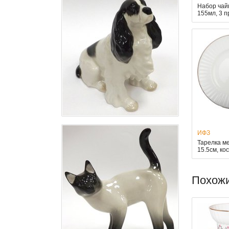
Набор чай
155мл, 3 
ИФЗ
Тарелка м
15.5см, к
Похож