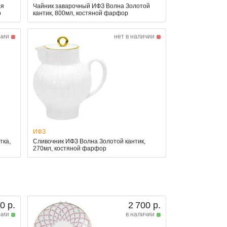
ая
Чайник заварочный ИФЗ Волна Золотой
р
кантик, 800мл, костяной фарфор
чии
нет в наличии
ИФЗ
тка,
Сливочник ИФЗ Волна Золотой кантик,
270мл, костяной фарфор
0 р.
2 700 р.
чии
в наличии