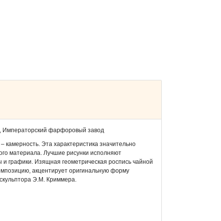
а, Императорский фарфоровый завод
 – камерность. Эта характеристика значительно
ого материала. Лучшие рисунки исполняют
и графики. Изящная геометрическая роспись чайной
композицию, акцентирует оригинальную форму
скульптора Э.М. Криммера.