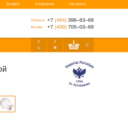
Возврат
О компании
Где купить
+7
(484)
396‒63‒69
Обнинск
+7
(499)
705‒03‒69
Москва
0
0
0
ой