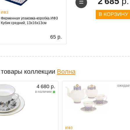
2 685
р.
=
ИФЗ
В КОРЗИНУ
Фирменная упаковка-коробка ИФЗ
Кубик средний, 13х16х13см
65 р.
 товары коллекции
Волна
4 680 р.
ожидае
в наличии
ИФЗ