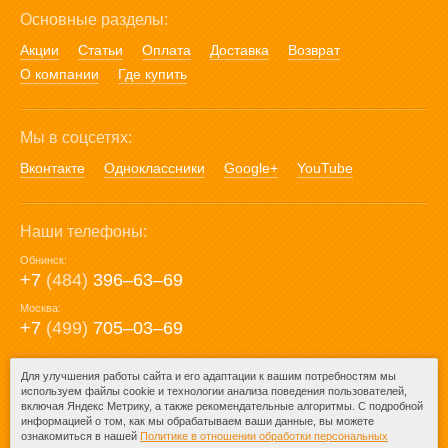
Основные разделы:
Акции
Статьи
Оплата
Доставка
Возврат
О компании
Где купить
Мы в соцсетях:
Вконтакте
Одноклассники
Google+
YouTube
Наши телефоны:
Обнинск:
+7
(484)
396‒63‒69
Москва:
+7
(499)
705‒03‒69
E-mail:
Для улучшения работы сайта и его адаптации к вашим потребностям мы
используем файлы cookie и технологии анализа поведения пользователей,
mail@posuda40.ru
включая Яндекс Метрику, а также рекомендательные алгоритмы. С подробной
информацией о том, как мы обрабатываем ваши данные, вы можете
ознакомиться в нашей
Политике в отношении обработки персональных