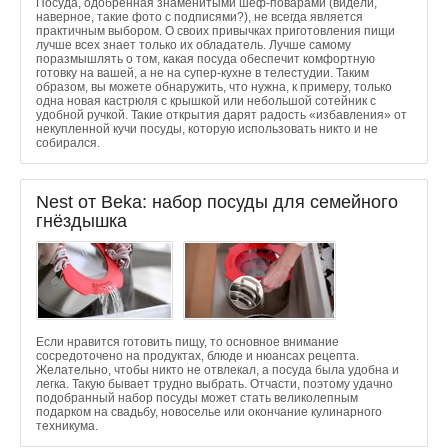
Посуда, одобренная знаменитыми шеф-поварами (видели,
наверное, такие фото с подписями?), не всегда является
практичным выбором. О своих привычках приготовления пищи
лучше всех знает только их обладатель. Лучше самому
поразмышлять о том, какая посуда обеспечит комфортную
готовку на вашей, а не на супер-кухне в телестудии. Таким
образом, вы можете обнаружить, что нужна, к примеру, только
одна новая кастрюля с крышкой или небольшой сотейник с
удобной ручкой. Такие открытия дарят радость «избавления» от
некупленной кучи посуды, которую использовать никто и не
собирался.
Nest от Beka: набор посуды для семейного
гнёздышка
Если нравится готовить пищу, то основное внимание
сосредоточено на продуктах, блюде и нюансах рецепта.
Желательно, чтобы никто не отвлекал, а посуда была удобна и
легка. Такую бывает трудно выбрать. Отчасти, поэтому удачно
подобранный набор посуды может стать великолепным
подарком на свадьбу, новоселье или окончание кулинарного
техникума.