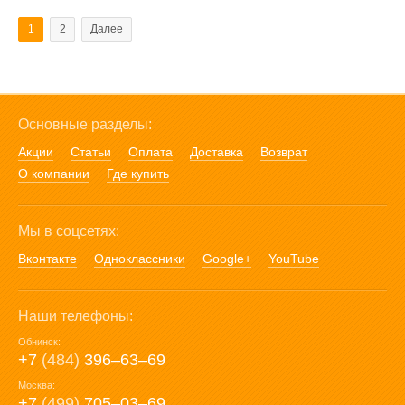
1
2
Далее
Основные разделы:
Акции
Статьи
Оплата
Доставка
Возврат
О компании
Где купить
Мы в соцсетях:
Вконтакте
Одноклассники
Google+
YouTube
Наши телефоны:
Обнинск:
+7
(484)
396‒63‒69
Москва:
+7
(499)
705‒03‒69